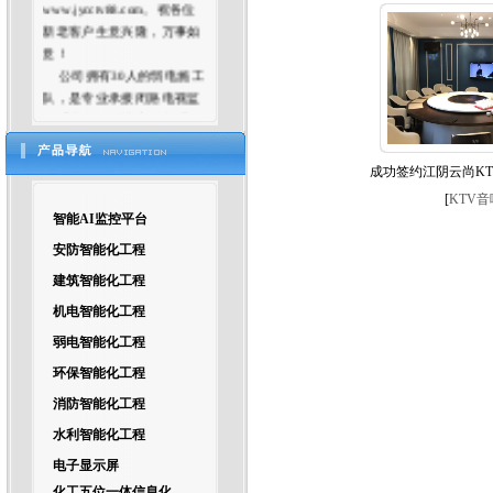
www.jycctv88.com。祝各位
新老客户生意兴隆，万事如
意！
公司拥有30人的弱电施工
队，是专业承接闭路电视监
控系统，智能楼宇控制系
统，远程监控系统，防盗报
警系统，门禁考勤系统，网
成功签约江阴云尚K
络通讯系统和综合布线工程
等弱电项目的技术咨询、工
[
KTV音
智能AI监控平台
程规划及设计、工程安装调
试、系统维护等业务的科技
安防智能化工程
企业。专业为各地弱电公
建筑智能化工程
司、智能化公司设计方案、
出图纸等服务！
机电智能化工程
弱电智能化工程
环保智能化工程
消防智能化工程
水利智能化工程
电子显示屏
化工五位一体信息化