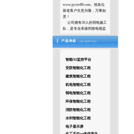
www.jycctv88.com。祝各位
新老客户生意兴隆，万事如
意！
公司拥有30人的弱电施工
队，是专业承接闭路电视监
控系统，智能楼宇控制系
统，远程监控系统，防盗报
警系统，门禁考勤系统，网
络通讯系统和综合布线工程
等弱电项目的技术咨询、工
智能AI监控平台
程规划及设计、工程安装调
试、系统维护等业务的科技
安防智能化工程
企业。专业为各地弱电公
建筑智能化工程
司、智能化公司设计方案、
机电智能化工程
出图纸等服务！
弱电智能化工程
环保智能化工程
消防智能化工程
水利智能化工程
电子显示屏
化工五位一体信息化