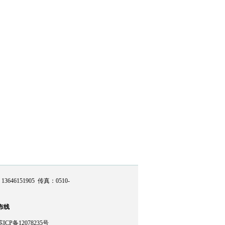
46151905 传真：0510-
布线
苏ICP备12078235号